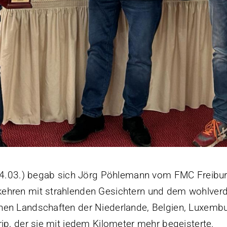
.03.) begab sich Jörg Pöhlemann vom FMC Freibur
kehren mit strahlenden Gesichtern und dem wohlverd
hen Landschaften der Niederlande, Belgien, Luxembu
rip, der sie mit jedem Kilometer mehr begeisterte.