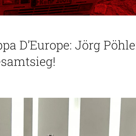
pa D’Europe: Jörg Pöh
esamtsieg!